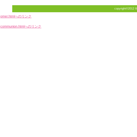
copyright©2012 Ib
omer.htmlへのリンク
communion.htmlへのリンク