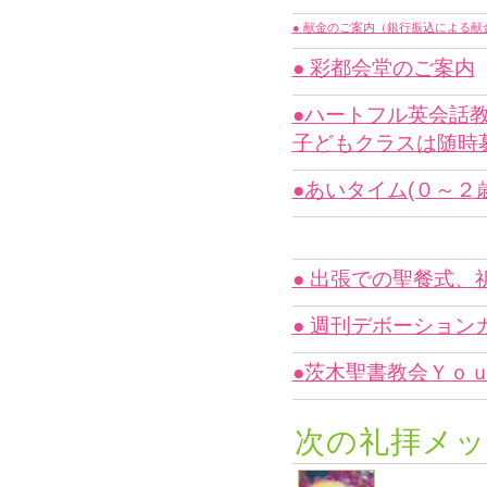
●
献金のご案内（銀行振込による献
●
彩都会堂のご案内
●ハートフル英会話
子どもクラスは随時
●あいタイム(０～
● 出張での聖餐式
● 週刊デボーショ
●茨木聖書教会Ｙｏｕ
次の礼拝メッ