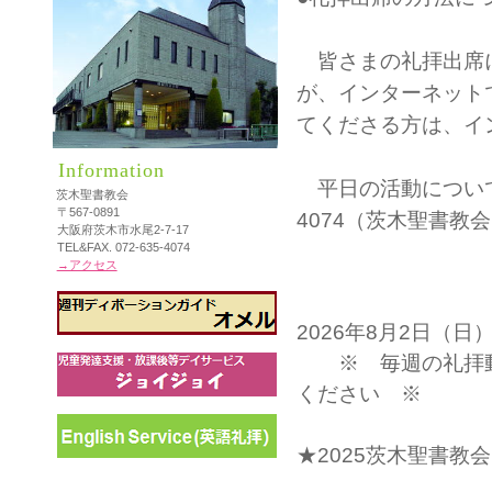
皆さまの礼拝出席に
が、インターネット
てくださる方は、イ
Information
平日の活動についてな
茨木聖書教会
〒567-0891
4074（茨木聖書
大阪府茨木市水尾2-7-17
TEL&FAX. 072-635-4074
→アクセス
2026年8月2日（日
※ 毎週の礼拝動
ください ※
★2025茨木聖書